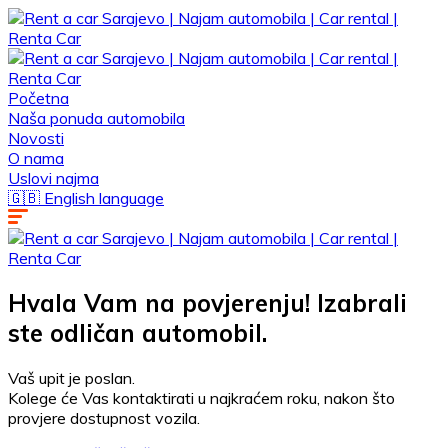
Početna
Naša ponuda automobila
Novosti
O nama
Uslovi najma
🇬🇧 English language
Hvala Vam na povjerenju! Izabrali
ste odličan automobil.
Vaš upit je poslan.
Kolege će Vas kontaktirati u najkraćem roku, nakon što
provjere dostupnost vozila.