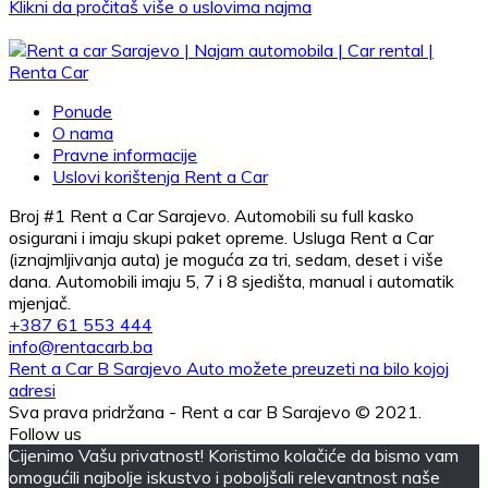
Klikni da pročitaš više o uslovima najma
Ponude
O nama
Pravne informacije
Uslovi korištenja Rent a Car
Broj #1 Rent a Car Sarajevo. Automobili su full kasko
osigurani i imaju skupi paket opreme. Usluga Rent a Car
(iznajmljivanja auta) je moguća za tri, sedam, deset i više
dana. Automobili imaju 5, 7 i 8 sjedišta, manual i automatik
mjenjač.
+387 61 553 444
info@rentacarb.ba
Rent a Car B Sarajevo Auto možete preuzeti na bilo kojoj
adresi
Sva prava pridržana - Rent a car B Sarajevo © 2021.
Follow us
Cijenimo Vašu privatnost! Koristimo kolačiće da bismo vam
omogućili najbolje iskustvo i poboljšali relevantnost naše