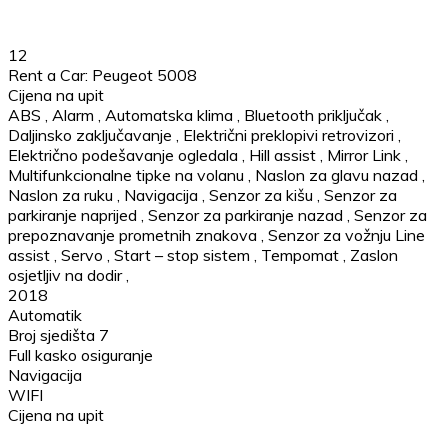
12
Rent a Car: Peugeot 5008
Cijena na upit
ABS
,
Alarm
,
Automatska klima
,
Bluetooth priključak
,
Daljinsko zaključavanje
,
Električni preklopivi retrovizori
,
Električno podešavanje ogledala
,
Hill assist
,
Mirror Link
,
Multifunkcionalne tipke na volanu
,
Naslon za glavu nazad
,
Naslon za ruku
,
Navigacija
,
Senzor za kišu
,
Senzor za
parkiranje naprijed
,
Senzor za parkiranje nazad
,
Senzor za
prepoznavanje prometnih znakova
,
Senzor za vožnju Line
assist
,
Servo
,
Start – stop sistem
,
Tempomat
,
Zaslon
osjetljiv na dodir
,
2018
Automatik
Broj sjedišta 7
Full kasko osiguranje
Navigacija
WIFI
Cijena na upit