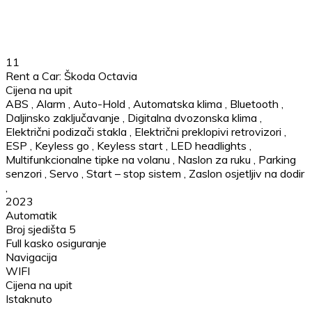
11
Rent a Car: Škoda Octavia
Cijena na upit
ABS
,
Alarm
,
Auto-Hold
,
Automatska klima
,
Bluetooth
,
Daljinsko zaključavanje
,
Digitalna dvozonska klima
,
Električni podizači stakla
,
Električni preklopivi retrovizori
,
ESP
,
Keyless go
,
Keyless start
,
LED headlights
,
Multifunkcionalne tipke na volanu
,
Naslon za ruku
,
Parking
senzori
,
Servo
,
Start – stop sistem
,
Zaslon osjetljiv na dodir
,
2023
Automatik
Broj sjedišta 5
Full kasko osiguranje
Navigacija
WIFI
Cijena na upit
Istaknuto