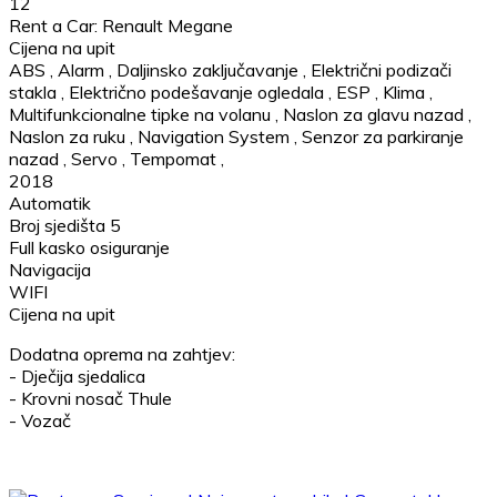
12
Rent a Car: Renault Megane
Cijena na upit
ABS
,
Alarm
,
Daljinsko zaključavanje
,
Električni podizači
stakla
,
Električno podešavanje ogledala
,
ESP
,
Klima
,
Multifunkcionalne tipke na volanu
,
Naslon za glavu nazad
,
Naslon za ruku
,
Navigation System
,
Senzor za parkiranje
nazad
,
Servo
,
Tempomat
,
2018
Automatik
Broj sjedišta 5
Full kasko osiguranje
Navigacija
WIFI
Cijena na upit
Dodatna oprema na zahtjev:
- Dječija sjedalica
- Krovni nosač Thule
- Vozač