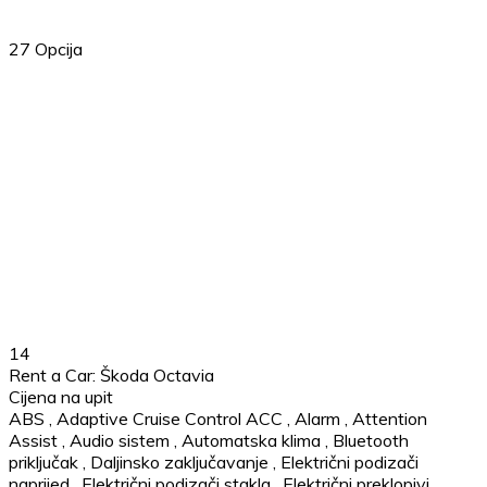
27
Opcija
14
Rent a Car: Škoda Octavia
Cijena na upit
ABS
,
Adaptive Cruise Control ACC
,
Alarm
,
Attention
Assist
,
Audio sistem
,
Automatska klima
,
Bluetooth
priključak
,
Daljinsko zaključavanje
,
Električni podizači
naprijed
,
Električni podizači stakla
,
Električni preklopivi