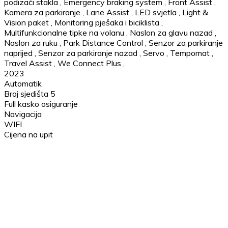
podizači stakla
,
Emergency braking system
,
Front Assist
,
Kamera za parkiranje
,
Lane Assist
,
LED svjetla
,
Light &
Vision paket
,
Monitoring pješaka i biciklista
,
Multifunkcionalne tipke na volanu
,
Naslon za glavu nazad
,
Naslon za ruku
,
Park Distance Control
,
Senzor za parkiranje
naprijed
,
Senzor za parkiranje nazad
,
Servo
,
Tempomat
,
Travel Assist
,
We Connect Plus
,
2023
Automatik
Broj sjedišta 5
Full kasko osiguranje
Navigacija
WIFI
Cijena na upit