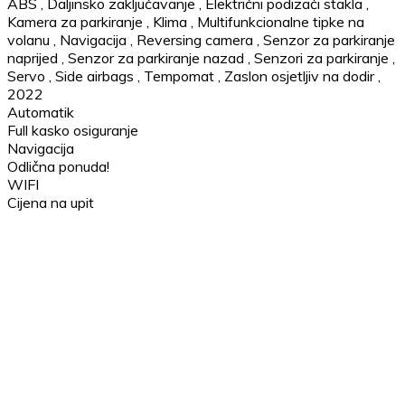
ABS
,
Daljinsko zaključavanje
,
Električni podizači stakla
,
Kamera za parkiranje
,
Klima
,
Multifunkcionalne tipke na
volanu
,
Navigacija
,
Reversing camera
,
Senzor za parkiranje
naprijed
,
Senzor za parkiranje nazad
,
Senzori za parkiranje
,
Servo
,
Side airbags
,
Tempomat
,
Zaslon osjetljiv na dodir
,
2022
Automatik
Full kasko osiguranje
Navigacija
Odlična ponuda!
WIFI
Cijena na upit