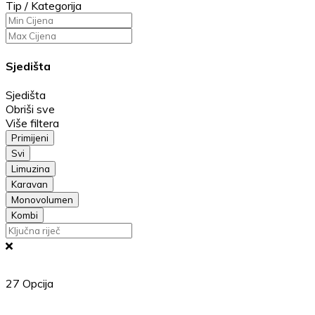
Tip / Kategorija
Sjedišta
Sjedišta
Obriši sve
Više filtera
Primijeni
Svi
Limuzina
Karavan
Monovolumen
Kombi
27
Opcija