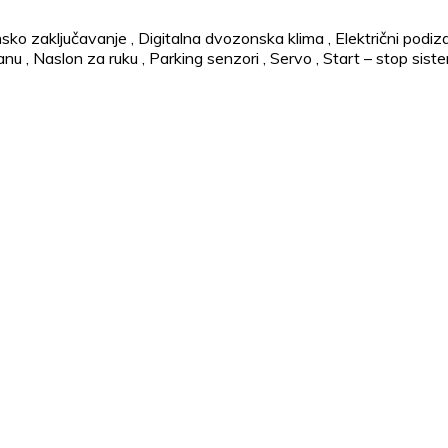
nsko zaključavanje
,
Digitalna dvozonska klima
,
Električni podiz
lanu
,
Naslon za ruku
,
Parking senzori
,
Servo
,
Start – stop sist