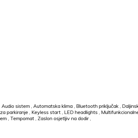
,
Audio sistem
,
Automatska klima
,
Bluetooth priključak
,
Daljins
za parkiranje
,
Keyless start
,
LED headlights
,
Multifunkcionaln
stem
,
Tempomat
,
Zaslon osjetljiv na dodir
,