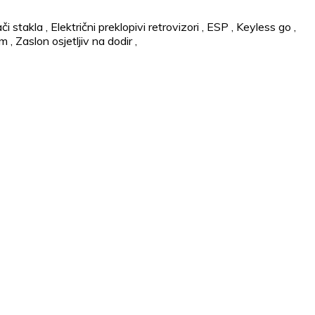
ači stakla
,
Električni preklopivi retrovizori
,
ESP
,
Keyless go
,
em
,
Zaslon osjetljiv na dodir
,