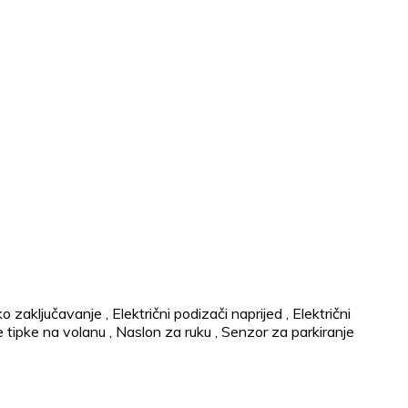
ko zaključavanje
,
Električni podizači naprijed
,
Električni
e tipke na volanu
,
Naslon za ruku
,
Senzor za parkiranje