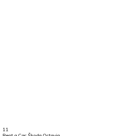
11
Rent a Car: Škoda Octavia