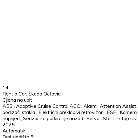
14
Rent a Car: Škoda Octavia
Cijena na upit
ABS
,
Adaptive Cruise Control ACC
,
Alarm
,
Attention Assist
podizači stakla
,
Električni preklopivi retrovizori
,
ESP
,
Kamera 
naprijed
,
Senzor za parkiranje nazad
,
Servo
,
Start – stop si
2025
Automatik
Broj sjedišta 5