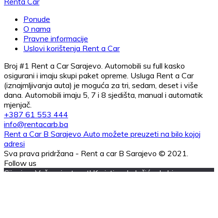
Ponude
O nama
Pravne informacije
Uslovi korištenja Rent a Car
Broj #1 Rent a Car Sarajevo. Automobili su full kasko
osigurani i imaju skupi paket opreme. Usluga Rent a Car
(iznajmljivanja auta) je moguća za tri, sedam, deset i više
dana. Automobili imaju 5, 7 i 8 sjedišta, manual i automatik
mjenjač.
+387 61 553 444
info@rentacarb.ba
Rent a Car B Sarajevo Auto možete preuzeti na bilo kojoj
adresi
Sva prava pridržana - Rent a car B Sarajevo © 2021.
Follow us
Cijenimo Vašu privatnost! Koristimo kolačiće da bismo vam
omogućili najbolje iskustvo i poboljšali relevantnost naše
komunikacije s vama. Vaše postavke su nam važne, koristit
ćemo samo podatke za koje ste dali svoju dozvolu. Kolačići
su neophodni kako bi se osigurala funkcionalnost naše web