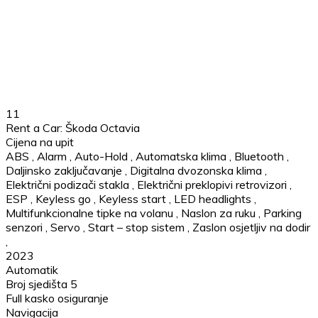
11
Rent a Car: Škoda Octavia
Cijena na upit
ABS
,
Alarm
,
Auto-Hold
,
Automatska klima
,
Bluetooth
,
Daljinsko zaključavanje
,
Digitalna dvozonska klima
,
Električni podizači stakla
,
Električni preklopivi retrovizori
,
ESP
,
Keyless go
,
Keyless start
,
LED headlights
,
Multifunkcionalne tipke na volanu
,
Naslon za ruku
,
Parking
senzori
,
Servo
,
Start – stop sistem
,
Zaslon osjetljiv na dodir
,
2023
Automatik
Broj sjedišta 5
Full kasko osiguranje
Navigacija