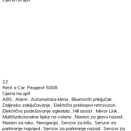
12
Rent a Car: Peugeot 5008
Cijena na upit
ABS
,
Alarm
,
Automatska klima
,
Bluetooth priključak
,
Daljinsko zaključavanje
,
Električni preklopivi retrovizori
,
Električno podešavanje ogledala
,
Hill assist
,
Mirror Link
,
Multifunkcionalne tipke na volanu
,
Naslon za glavu nazad
,
Naslon za ruku
,
Navigacija
,
Senzor za kišu
,
Senzor za
parkiranje naprijed
,
Senzor za parkiranje nazad
,
Senzor za