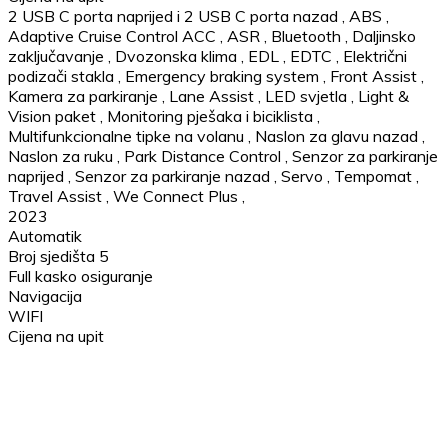
2 USB C porta naprijed i 2 USB C porta nazad
,
ABS
,
Adaptive Cruise Control ACC
,
ASR
,
Bluetooth
,
Daljinsko
zaključavanje
,
Dvozonska klima
,
EDL
,
EDTC
,
Električni
podizači stakla
,
Emergency braking system
,
Front Assist
,
Kamera za parkiranje
,
Lane Assist
,
LED svjetla
,
Light &
Vision paket
,
Monitoring pješaka i biciklista
,
Multifunkcionalne tipke na volanu
,
Naslon za glavu nazad
,
Naslon za ruku
,
Park Distance Control
,
Senzor za parkiranje
naprijed
,
Senzor za parkiranje nazad
,
Servo
,
Tempomat
,
Travel Assist
,
We Connect Plus
,
2023
Automatik
Broj sjedišta 5
Full kasko osiguranje
Navigacija
WIFI
Cijena na upit