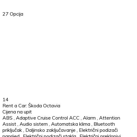
27
Opcija
14
Rent a Car: Škoda Octavia
Cijena na upit
ABS
,
Adaptive Cruise Control ACC
,
Alarm
,
Attention
Assist
,
Audio sistem
,
Automatska klima
,
Bluetooth
priključak
,
Daljinsko zaključavanje
,
Električni podizači
naprijed
,
Električni podizači stakla
,
Električni preklopivi