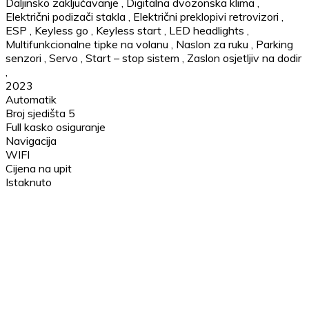
Daljinsko zaključavanje
,
Digitalna dvozonska klima
,
Električni podizači stakla
,
Električni preklopivi retrovizori
,
ESP
,
Keyless go
,
Keyless start
,
LED headlights
,
Multifunkcionalne tipke na volanu
,
Naslon za ruku
,
Parking
senzori
,
Servo
,
Start – stop sistem
,
Zaslon osjetljiv na dodir
,
2023
Automatik
Broj sjedišta 5
Full kasko osiguranje
Navigacija
WIFI
Cijena na upit
Istaknuto