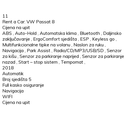
11
Rent a Car: VW Passat 8
Cijena na upit
ABS
,
Auto-Hold
,
Automatska klima
,
Bluetooth
,
Daljinsko
zaključavanje
,
ErgoComfort sjedišta
,
ESP
,
Keyless go
,
Multifunkcionalne tipke na volanu
,
Naslon za ruku
,
Navigacija
,
Park Assist
,
Radio/CD/MP3/USB/SD
,
Senzor
za kišu
,
Senzor za parkiranje naprijed
,
Senzor za parkiranje
nazad
,
Start – stop sistem
,
Tempomat
,
2018
Automatik
Broj sjedišta 5
Full kasko osiguranje
Navigacija
WIFI
Cijena na upit