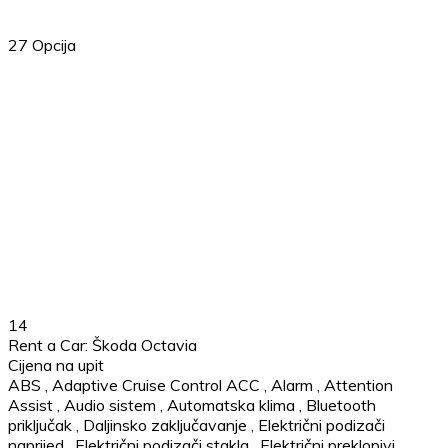
27
Opcija
14
Rent a Car: Škoda Octavia
Cijena na upit
ABS
,
Adaptive Cruise Control ACC
,
Alarm
,
Attention
Assist
,
Audio sistem
,
Automatska klima
,
Bluetooth
priključak
,
Daljinsko zaključavanje
,
Električni podizači
naprijed
,
Električni podizači stakla
,
Električni preklopivi