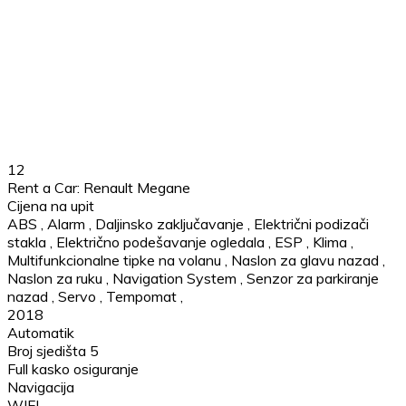
12
Rent a Car: Renault Megane
Cijena na upit
ABS
,
Alarm
,
Daljinsko zaključavanje
,
Električni podizači
stakla
,
Električno podešavanje ogledala
,
ESP
,
Klima
,
Multifunkcionalne tipke na volanu
,
Naslon za glavu nazad
,
Naslon za ruku
,
Navigation System
,
Senzor za parkiranje
nazad
,
Servo
,
Tempomat
,
2018
Automatik
Broj sjedišta 5
Full kasko osiguranje
Navigacija
WIFI