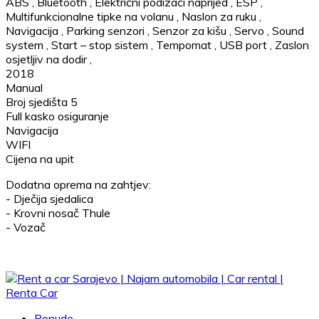
ABS
,
Bluetooth
,
Električni podizači naprijed
,
ESP
,
Multifunkcionalne tipke na volanu
,
Naslon za ruku
,
Navigacija
,
Parking senzori
,
Senzor za kišu
,
Servo
,
Sound
system
,
Start – stop sistem
,
Tempomat
,
USB port
,
Zaslon
osjetljiv na dodir
,
2018
Manual
Broj sjedišta 5
Full kasko osiguranje
Navigacija
WIFI
Cijena na upit
Dodatna oprema na zahtjev:
- Dječija sjedalica
- Krovni nosač Thule
- Vozač
Ponude