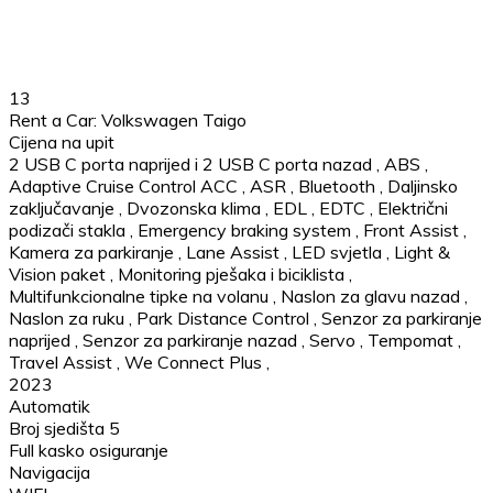
13
Rent a Car: Volkswagen Taigo
Cijena na upit
2 USB C porta naprijed i 2 USB C porta nazad
,
ABS
,
Adaptive Cruise Control ACC
,
ASR
,
Bluetooth
,
Daljinsko
zaključavanje
,
Dvozonska klima
,
EDL
,
EDTC
,
Električni
podizači stakla
,
Emergency braking system
,
Front Assist
,
Kamera za parkiranje
,
Lane Assist
,
LED svjetla
,
Light &
Vision paket
,
Monitoring pješaka i biciklista
,
Multifunkcionalne tipke na volanu
,
Naslon za glavu nazad
,
Naslon za ruku
,
Park Distance Control
,
Senzor za parkiranje
naprijed
,
Senzor za parkiranje nazad
,
Servo
,
Tempomat
,
Travel Assist
,
We Connect Plus
,
2023
Automatik
Broj sjedišta 5
Full kasko osiguranje
Navigacija