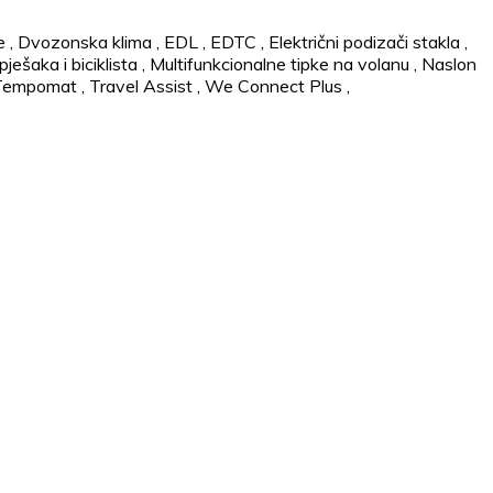
e
,
Dvozonska klima
,
EDL
,
EDTC
,
Električni podizači stakla
,
ješaka i biciklista
,
Multifunkcionalne tipke na volanu
,
Naslon
Tempomat
,
Travel Assist
,
We Connect Plus
,