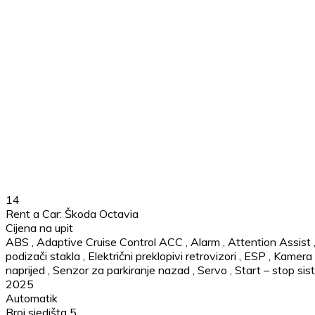
14
Rent a Car: Škoda Octavia
Cijena na upit
ABS
,
Adaptive Cruise Control ACC
,
Alarm
,
Attention Assist
podizači stakla
,
Električni preklopivi retrovizori
,
ESP
,
Kamera 
naprijed
,
Senzor za parkiranje nazad
,
Servo
,
Start – stop si
2025
Automatik
Broj sjedišta 5