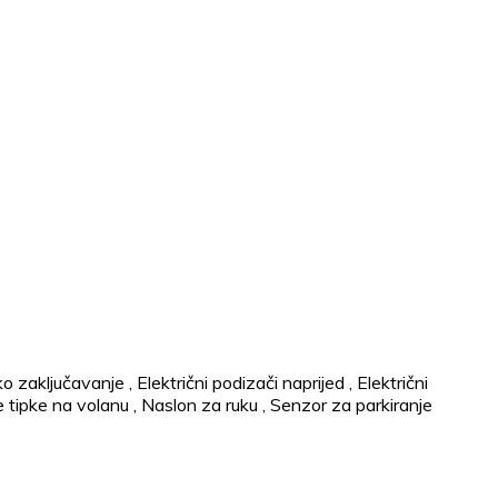
ko zaključavanje
,
Električni podizači naprijed
,
Električni
e tipke na volanu
,
Naslon za ruku
,
Senzor za parkiranje