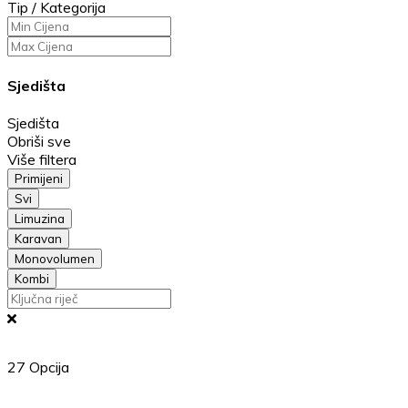
Tip / Kategorija
Sjedišta
Sjedišta
Obriši sve
Više filtera
Primijeni
Svi
Limuzina
Karavan
Monovolumen
Kombi
27
Opcija