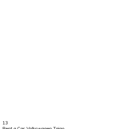
13
Rent a Car: Volkswagen Taigo