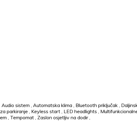
,
Audio sistem
,
Automatska klima
,
Bluetooth priključak
,
Daljins
za parkiranje
,
Keyless start
,
LED headlights
,
Multifunkcionaln
stem
,
Tempomat
,
Zaslon osjetljiv na dodir
,