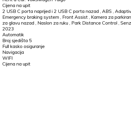
Cijena na upit
2 USB C porta naprijed i 2 USB C porta nazad
,
ABS
,
Adaptiv
Emergency braking system
,
Front Assist
,
Kamera za parkiran
za glavu nazad
,
Naslon za ruku
,
Park Distance Control
,
Senzo
2023
Automatik
Broj sjedišta 5
Full kasko osiguranje
Navigacija
WIFI
Cijena na upit