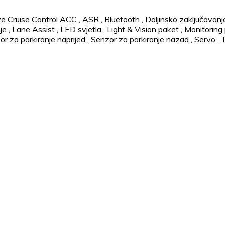
e Cruise Control ACC
,
ASR
,
Bluetooth
,
Daljinsko zaključavanj
je
,
Lane Assist
,
LED svjetla
,
Light & Vision paket
,
Monitoring p
r za parkiranje naprijed
,
Senzor za parkiranje nazad
,
Servo
,