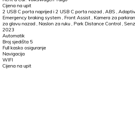
Cijena na upit
2 USB C porta naprijed i 2 USB C porta nazad
,
ABS
,
Adaptiv
Emergency braking system
,
Front Assist
,
Kamera za parkiran
za glavu nazad
,
Naslon za ruku
,
Park Distance Control
,
Senzo
2023
Automatik
Broj sjedišta 5
Full kasko osiguranje
Navigacija
WIFI
Cijena na upit