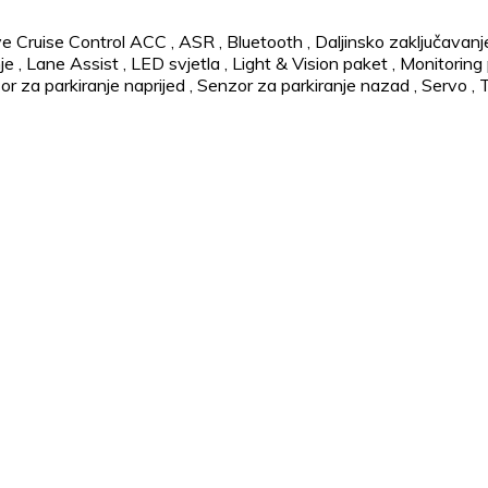
e Cruise Control ACC
,
ASR
,
Bluetooth
,
Daljinsko zaključavanj
je
,
Lane Assist
,
LED svjetla
,
Light & Vision paket
,
Monitoring p
r za parkiranje naprijed
,
Senzor za parkiranje nazad
,
Servo
,