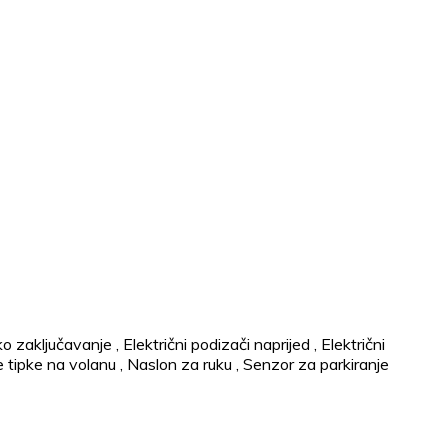
ko zaključavanje
,
Električni podizači naprijed
,
Električni
e tipke na volanu
,
Naslon za ruku
,
Senzor za parkiranje