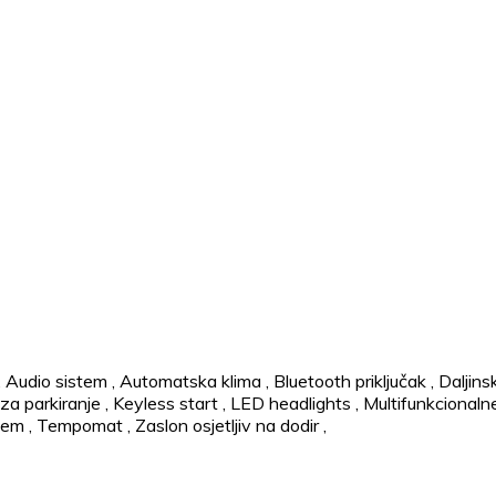
,
Audio sistem
,
Automatska klima
,
Bluetooth priključak
,
Daljins
za parkiranje
,
Keyless start
,
LED headlights
,
Multifunkcionaln
stem
,
Tempomat
,
Zaslon osjetljiv na dodir
,