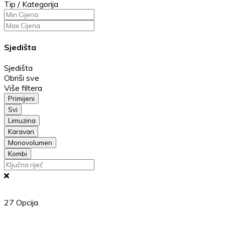
Tip / Kategorija
Sjedišta
Sjedišta
Obriši sve
Više filtera
Primijeni
Svi
Limuzina
Karavan
Monovolumen
Kombi
27
Opcija