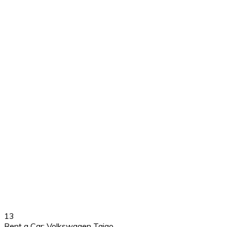
13
Rent a Car: Volkswagen Taigo