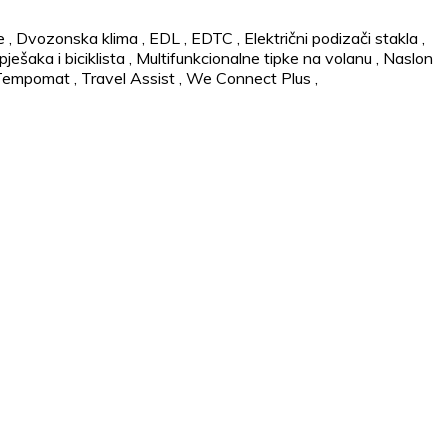
e
,
Dvozonska klima
,
EDL
,
EDTC
,
Električni podizači stakla
,
ješaka i biciklista
,
Multifunkcionalne tipke na volanu
,
Naslon
Tempomat
,
Travel Assist
,
We Connect Plus
,