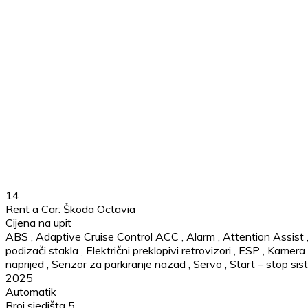
14
Rent a Car: Škoda Octavia
Cijena na upit
ABS
,
Adaptive Cruise Control ACC
,
Alarm
,
Attention Assist
podizači stakla
,
Električni preklopivi retrovizori
,
ESP
,
Kamera 
naprijed
,
Senzor za parkiranje nazad
,
Servo
,
Start – stop si
2025
Automatik
Broj sjedišta 5