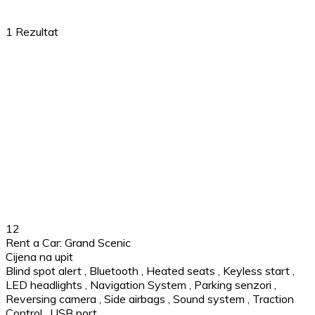
1
Rezultat
12
Rent a Car: Grand Scenic
Cijena na upit
Blind spot alert
,
Bluetooth
,
Heated seats
,
Keyless start
,
LED headlights
,
Navigation System
,
Parking senzori
,
Reversing camera
,
Side airbags
,
Sound system
,
Traction
Control
,
USB port
,