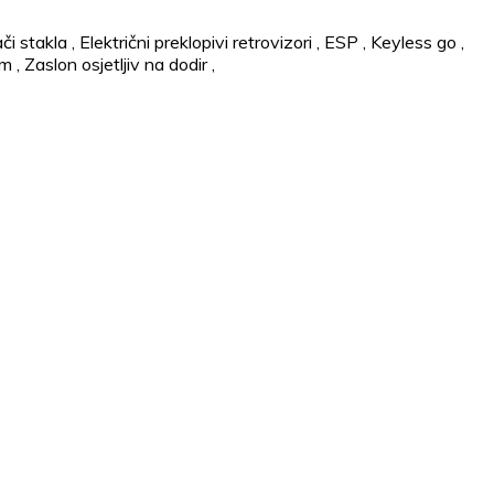
ači stakla
,
Električni preklopivi retrovizori
,
ESP
,
Keyless go
,
em
,
Zaslon osjetljiv na dodir
,