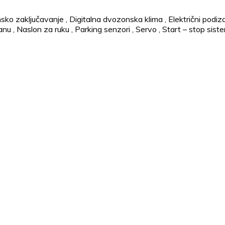
nsko zaključavanje
,
Digitalna dvozonska klima
,
Električni podiz
lanu
,
Naslon za ruku
,
Parking senzori
,
Servo
,
Start – stop sist