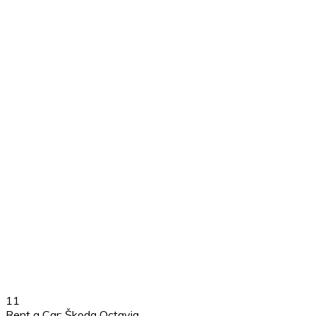
11
Rent a Car: Škoda Octavia