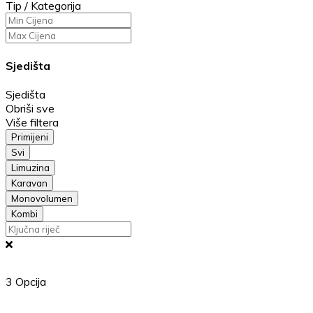
Tip / Kategorija
Sjedišta
Sjedišta
Obriši sve
Više filtera
Primijeni
Svi
Limuzina
Karavan
Monovolumen
Kombi
3
Opcija