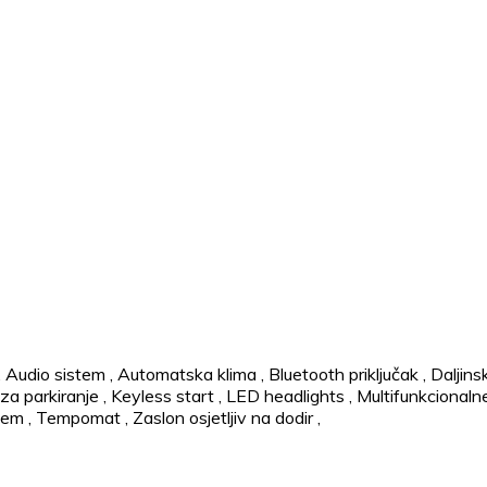
,
Audio sistem
,
Automatska klima
,
Bluetooth priključak
,
Daljins
za parkiranje
,
Keyless start
,
LED headlights
,
Multifunkcionaln
stem
,
Tempomat
,
Zaslon osjetljiv na dodir
,