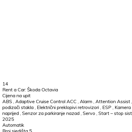
14
Rent a Car: Škoda Octavia
Cijena na upit
ABS
,
Adaptive Cruise Control ACC
,
Alarm
,
Attention Assist
podizači stakla
,
Električni preklopivi retrovizori
,
ESP
,
Kamera 
naprijed
,
Senzor za parkiranje nazad
,
Servo
,
Start – stop si
2025
Automatik
Broj sjedišta 5