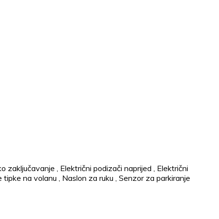
ko zaključavanje
,
Električni podizači naprijed
,
Električni
e tipke na volanu
,
Naslon za ruku
,
Senzor za parkiranje