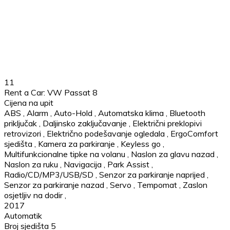
11
Rent a Car: VW Passat 8
Cijena na upit
ABS
,
Alarm
,
Auto-Hold
,
Automatska klima
,
Bluetooth
priključak
,
Daljinsko zaključavanje
,
Električni preklopivi
retrovizori
,
Električno podešavanje ogledala
,
ErgoComfort
sjedišta
,
Kamera za parkiranje
,
Keyless go
,
Multifunkcionalne tipke na volanu
,
Naslon za glavu nazad
,
Naslon za ruku
,
Navigacija
,
Park Assist
,
Radio/CD/MP3/USB/SD
,
Senzor za parkiranje naprijed
,
Senzor za parkiranje nazad
,
Servo
,
Tempomat
,
Zaslon
osjetljiv na dodir
,
2017
Automatik
Broj sjedišta 5