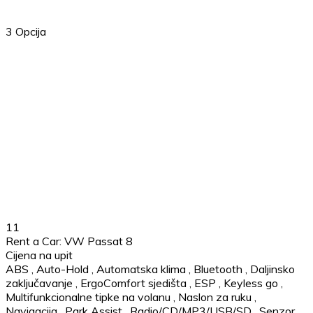
3
Opcija
11
Rent a Car: VW Passat 8
Cijena na upit
ABS
,
Auto-Hold
,
Automatska klima
,
Bluetooth
,
Daljinsko
zaključavanje
,
ErgoComfort sjedišta
,
ESP
,
Keyless go
,
Multifunkcionalne tipke na volanu
,
Naslon za ruku
,
Navigacija
,
Park Assist
,
Radio/CD/MP3/USB/SD
,
Senzor