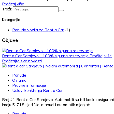
Pročitaj više
Traži:
Kategorije
Ponuda vozila za Rent a Car
(1)
Objave
Rent a Car Sarajevo - 100% sigurna rezervacija
Pročitaj više
Pročitajte sve novosti
Ponude
O nama
Pravne informacije
Uslovi korištenja Rent a Car
Broj #1 Rent a Car Sarajevo. Automobili su full kasko osigurani
imaju 5, 7 i 8 sjedišta, manual i automatik mjenjač.
Ponude